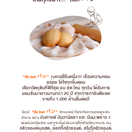
เบเกอรี่ยืนหนึ่ง!!! เรื่องความหอม
“บัน bun バン”
อร่อย ใส่ใจทุกขั้นตอน
เลือกวัตถุดิบที่ดีที่สุด อบ สด ใหม่ ทุกวัน ได้รับการ
ยอมรับมายาวนานกว่า 20 ปี จากการการันตียอด
ขายถึง 1,000 ล้านชิ้นต่อปี
“บัน bun バン”
โดยมี
ซิกเนเจอร์ ที่แทคทีมความอร่อยระดับ
บันกาแฟ บันวานิลลา และ บันมะพร้าว
ตำนาน อย่าง
ที่
อร่อยไม่เหมือนใคร นอกจากนั้นยังมีเบเกอรี่ให้เลือกอีกมากมาย เช่น
ครัวซองต์เนยสด, ช๊อกกี้ครัวซองต์, สโนวี่ครัวซองต์,