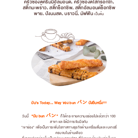
ครัวซองต์ครีมมี่อัลมอนด์, ครัวซองต์ไส้กรอกไก่,
สติ๊กมะพร้าว, สติ๊กช็อกชิพ, สติ๊กอัลมอนด์ช็อกชิพ
พาย, ปังนมสด, บราวนี่, มัฟฟิน
เป็นต้น
บัน’s Today... Way ของ bun バン ปังยืนหนึ่ง!!!
“บัน bun バン”
วันนี้
ก็ได้กระจายความอร่อยไปแล้วกว่า 100
สาขา และได้มีการจับมือกับ
"เขาช่อง" เพื่อเป็นการเพิ่มโอกาสทางธุรกิจด้านเครื่องดื่มและเบเกอรี่
ครบจบในร้านเดียว