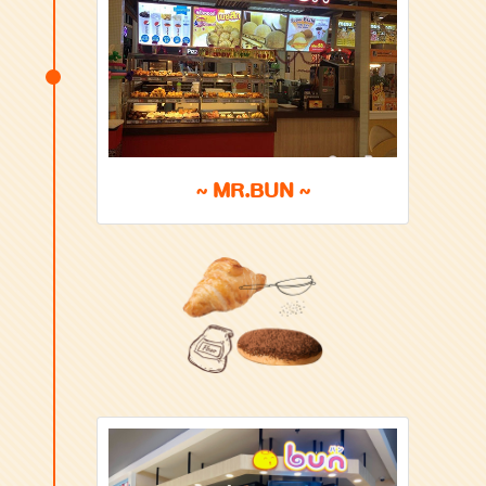
~ MR.BUN ~