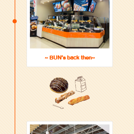
~ BUN’s back then~