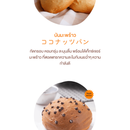
บันมะพร้าว
ココナッツパン
กัดกรอบ หอมกรุ่น ละมุนลิ้น พร้อมได้เท็กซ์เจอร์
มะพร้าว ที่สอดแทรกความละไมกับเนยฉ่ำๆ หวาน
กำลังดี