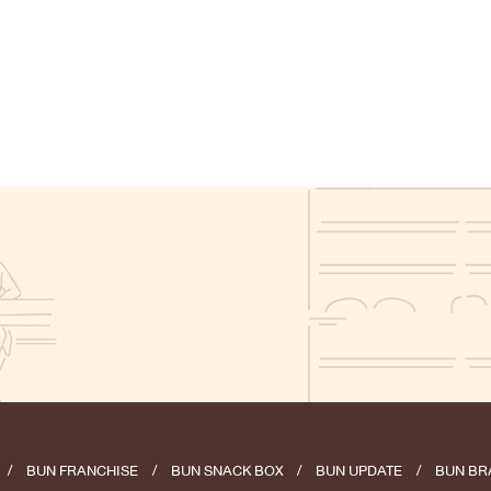
/
BUN FRANCHISE
/
BUN SNACK BOX
/
BUN UPDATE
/
BUN BR