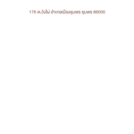
176 ต.วังไผ่ อำเภอเมืองชุมพร ชุมพร 86000