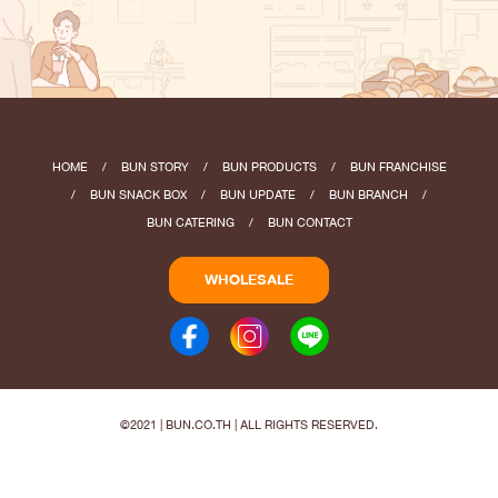
HOME
/
BUN STORY
/
BUN PRODUCTS
/
BUN FRANCHISE
/
BUN SNACK BOX
/
BUN UPDATE
/
BUN BRANCH
/
BUN CATERING
/
BUN CONTACT
WHOLESALE
©2021 | BUN.CO.TH | ALL RIGHTS RESERVED.